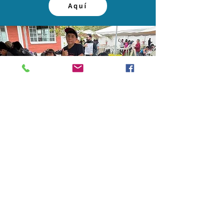
Aquí
CERTIFICACIONES
INTERNACIONALES
Para estudiantes de 8vo, 9no, 10mo y
Bachillerato
Aquí