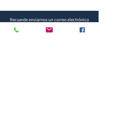
Recuerde enviarnos un correo electrónico
para que podamos registrar adecuadamente
su pago
Contacto Telefónico
3033284 ext 105
Horario de atención: 07:00 a 16:00
Correo Electrónico