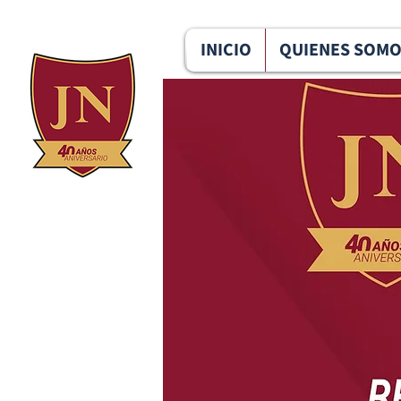
096 291 6124
u.e.jesus.nazareth@gmail.com
INICIO
QUIENES SOM