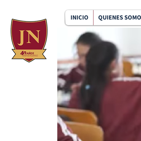
096 291 6124
u.e.jesus.nazareth@gmail.com
INICIO
QUIENES SOM