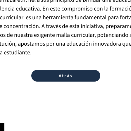
Nazareth, fiel a sus principios de brindar una educaci
lencia educativa. En este compromiso con la formació
a curricular  es una herramienta fundamental para fort
 concentración. A través de esta iniciativa, preparam
íos de nuestra exigente malla curricular, potenciando s
titución, apostamos por una educación innovadora que 
a estudiante.
Atrás