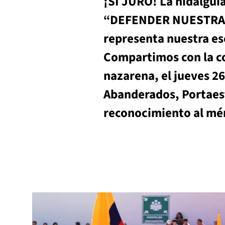
¡SI JURO! La hidalguí
“DEFENDER NUESTRA TI
representa nuestra ese
Compartimos con la c
nazarena, el jueves 26
Abanderados, Portaest
reconocimiento al mé