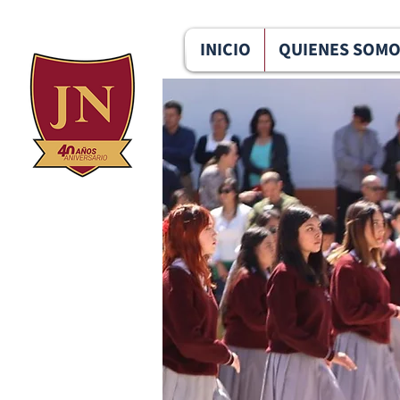
096 291 6124
u.e.jesus.nazareth@gmail.com
INICIO
QUIENES SOM