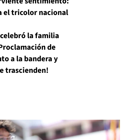
rviente sentimiento: 
l tricolor nacional 
lebró la familia 
 Proclamación de 
o a la bandera y 
e trascienden!