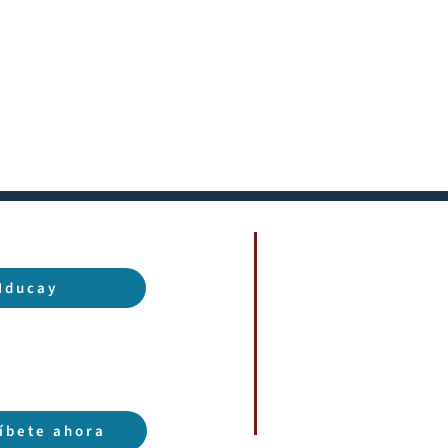
Iducay
ríbete ahora