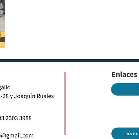
Enlaces
gallo
-28 y Joaquín Ruales
93 2303 3988
Insc
th@gmail.com