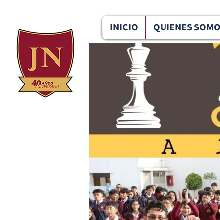
096 291 6124
u.e.jesus.nazareth@gmail.com
INICIO
QUIENES SOM