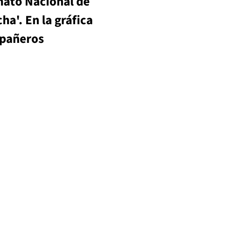
nato Nacional de 
a'. En la gráfica 
mpañeros